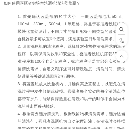
如何使用喜瓶者
实验室洗瓶机
清洗
蓝盖瓶
？
1.
首先
确认蓝盖瓶的
尺寸大小
，
一般蓝盖瓶包括
50ml
、
100ml
、
250ml
、
500ml
、
1l
等规格，得益于喜瓶者洗瓶机的
模块化篮架设计，不同尺寸的瓶皿配备不同类型的篮架，一
台机器最多可放置
6
个篮架，满足实验室日常清洗需求。
2.
调整洗瓶机的清洗程序。选择针对
残留物
清洗需求的清洗
程序，以确保清洗效果和安全性
，
喜瓶者洗瓶机搭载
35
个标
准程序和
100
个自定义程序，标准程序涵盖大部分实验室残
留清洗需求，自定义程序还可对清洗温度、清洗时间、清洗
剂进量等关键清洗因素进行调整。
3.
将蓝盖瓶放入洗瓶机内，并确保其放置稳固，以避免在清
洗过程中发生倾倒或破损。
喜瓶者每个篮架的每个清洗点位
都带有护爪，能够保障瓶皿在清洗和烘干的时候不会因为水
流的冲击而移动掉落。
4.
根据需要
选择
清洗剂。根据
残留物
和清洗需求，选择适当
的清洗剂，
喜瓶者洗瓶机为自动浓度进液，在清洗时会根据
设定的程序和设定的清洗液浓度进行自动进液，无需手动倒