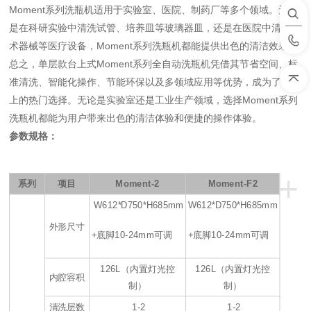
Moment
系列洗瓶机适用于实验室、医院、制药厂等多个领域。无论
是在科研实验中清洗试管、培养皿等玻璃器皿，还是在医院中清洗手
术器械等医疗设备，Moment系列洗瓶机都能提供出色的清洁效果。
总之，单层款台上式Moment系列全自动洗瓶机凭借其节省空间、标
准清洗、智能化操作、节能环保以及多领域应用等优势，成为了市场
上的热门选择。无论是实验室还是工业生产领域，选择Moment系列
洗瓶机都能为用户带来出色的清洁体验和便捷的操作体验。
参数规格：
+
系列
项目
Moment-2
Moment-F2
W612*D750*H685mm
W612*D750*H685mm
外形尺寸
+底脚10-24mm可调
+底脚10-24mm可调
126L（内置灯光控
126L（内置灯光控
内腔容积
制）
制）
清洗层数
1-2
1-2