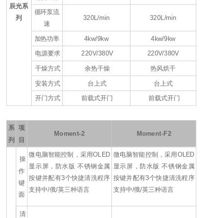
辰光系
循环泵流
列
320L/min
320L/min
速
加热功率
4kw/9kw
4kw/9kw
电源要求
220V/380V
220V/380V
干燥方式
余热干燥
热风烘干
安装方式
台上式
台上式
开门方式
前载式开门
前载式开门
系
项
Moment-2
Moment-F2
列
目
微电脑智能控制，采用OLED
微电脑智能控制，采用OLED
操
显示屏，防水版 不锈钢金属
显示屏，防水版 不锈钢金属
作
按键并配有3个快捷清洗程序
按键并配有3个快捷清洗程序
键
支持中/俄/英三种语言
支持中/俄/英三种语言
面
清