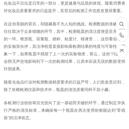
化妆品不仅仅是日常的一部分，更是健康与品质的体现。随着消费者
对化妆品质量要求的日益提升，其背后的检测工作也愈发显得重要。
在这份美丽的背后，却隐藏着不为人知的挑战。检测数据的准确性，
往往取决于众多细微的环节，其中，检测瓶皿的清洁度便是至关重要
的一环。锥形瓶、容量瓶、烧杯、粘度计、移液管
……
这些看似寻常
的实验室伙伴，其洁净程度直接影响着检测结果的纯度与可靠性。想
象一下，如果瓶皿中残留了上一次的实验物质，那么，这份
“
污染
"
便
会悄无声息地影响到下一次的检测结果，让原本应该无误的数据变得
扑朔迷离。
随着化妆品行业对检测数据精度要求的日益严苛，人们愈发意识到，
除了依赖检测仪器和技术外，瓶皿的清洗质量同样不容小觑。
各检测行业纷纷将目光投向了这一基础而关键的环节，通过制定并执
行严格的清洗标准，来确保每一个瓶皿在再次使用前都能达到
“
零残
留
"
的洁净状态。