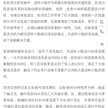
在色谱分析实验中，进样小瓶作为承载分析物质的关键容器，其清洁
度直接关系到实验结果的准确性。然而，这类小体积瓶皿因设计特
性，水难以有效进出，给清洗工作带来了巨大挑战。传统的一次性使
用方式不仅造成了资源的浪费，也显著增加了实验成本。而手工清洗
不仅效率低下，且难以确保清洗质量的一致性。为此，实验室玻璃器
皿清洗机为解决进样小瓶难以清洗的痛点，为进样小瓶的清洗难题提
供了创新解决方案。
采用模组模块化设计，提升了清洗能力。为进样小瓶设计的清洗模
块，一次可容纳并同时清洗多达
200
位小瓶，双层设计则直接将清洗
量翻倍至
600
位，而三层设备更是达到了惊人的
120
位，满足了大批
量清洗需求，解决了药企等行业每天需要产出消耗大量进样小瓶的需
求。
清洗过程经过多次实验与清洗测试，以标准
40
分钟程序为例，涵盖
了碱主洗、酸中和及纯水漂洗三大关键步骤。先，通过喷淋清洗与逐
渐加温，使碱性清洗剂在
40
度温度下与水进行混合，并逐渐升温至
75
摄氏度以提高清洗质量；随后，酸性清洗剂自动加入进行中和处