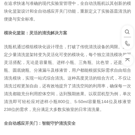
在追求快速与准确的现代实验室管理中，全自动洗瓶机以其创新的模
块化篮架设计和全自动感应开关门功能，重新定义了实验器皿清洗的
便捷与安全标准。
模块化篮架：灵活的清洗解决方案
洗瓶机通过模组模块化设计理念，打破了传统清洗设备的局限。从固
定少量清洗篮架转变为灵活化可变的模块化，每个独立清洗模块均可
灵活搭配，无论是容量瓶、进样小瓶、三角瓶、比色管，还是鸡心
瓶、圆底烧瓶、分液漏斗及移液管，用户都能根据实际需求自由组合
清洗模块，实现一站式综合清洗。这种高度灵活的组合方式，不仅让
清洗过程更加自由，还有效地提升了清洗空间的利用率，确保每一次
清洗都能充分利用腔体空间，达到预期效果。以双层机型为例，单次
清洗即可轻松应对进样小瓶
800
位、
5-50ml
容量瓶
144
位及移液管
238
位的需求，充分满足大多数实验室的日常清洗量。
全自动感应开关门：智能守护清洗安全