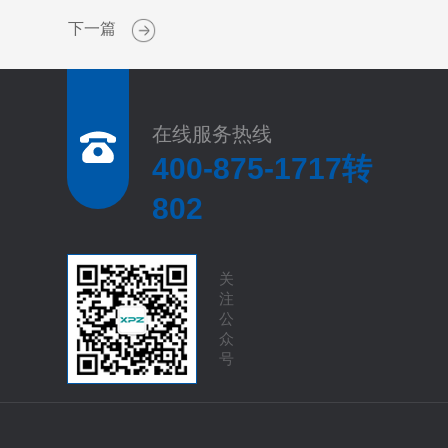
下一篇
在线服务热线
400-875-1717转
802
关
注
公
众
号