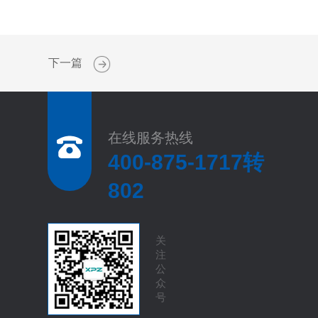
下一篇
在线服务热线
400-875-1717转
802
关
注
公
众
号