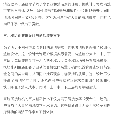
清洗效率，还显著节约了水资源和清洁剂的使用。据统计，每次清洗
可节约自来水
12
升、碱性清洁剂
36
毫升和酸性中和剂
18
毫升，同时
清洗时间也可节省
6
分钟。这将为用户节省大量的清洗成本，同时也
为环保事业做出了贡献。
三、模组化篮筐设计与灵活清洗方案
为了满足不同种类玻璃器皿的清洗需求，喜瓶者洗瓶机采用了模组化
篮筐设计。这一设计允许用户根据实际需要，将篮筐分为上、中、下
三层，每层篮筐又可分左右两个模块，每个模块均可放置清洗模块。
模块排列位还配备了自动闭合机械阀装置，确保机器背部进水口与篮
筐之间的契合度，从而防止泄压现象，确保清洗质量。这一设计不仅
提高了清洗的广泛性，还允许用户根据实际需求自由组合篮筐和模
块，降低了清洗成本。同时，上、中、下三层均可单独清洗。
喜瓶者洗瓶机的三大创新技术不仅提高了清洗效率和安全性，还为用
户节省了大量的清洗成本和水资源。这些创新设计无疑为实验室和医
疗机构的清洁工作带来了新体验。