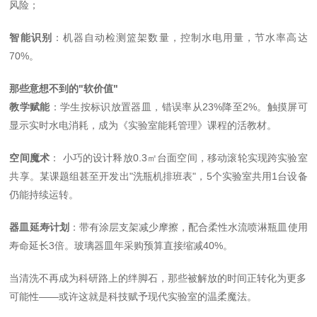
风险；
智能识别
：机器自动检测篮架数量，控制水电用量，节水率高达
70%
。
那些意想不到的
"
软价值
"
教学赋能
：学生按标识放置器皿，错误率从
23%
降至
2%
。触摸屏可
显示实时水电消耗，成为《实验室能耗管理》课程的活教材。
空间魔术
： 小巧的设计释放
0.3
㎡台面空间，移动滚轮实现跨实验室
共享。某课题组甚至开发出
"
洗瓶机排班表
"
，
5
个实验室共用
1
台设备
仍能持续运转。
器皿延寿计划
：带有涂层支架减少摩擦，配合柔性水流喷淋瓶皿使用
寿命延长
3
倍。玻璃器皿年采购预算直接缩减
40%
。
当清洗不再成为科研路上的绊脚石，那些被解放的时间正转化为更多
可能性——或许这就是科技赋予现代实验室的温柔魔法。