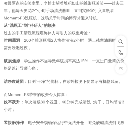
凌晨两点的实验室里，李博士望着堆积如山的锥形瓶苦笑——过去三
年，他每天要花
2
个小时手动清洗器皿，直到实验室引入喜瓶者
Moment-F3
洗瓶机，这场关于时间的博弈才迎来转机。
从
"
洗瓶工
"
到
"
科研人
"
的蜕变
过去的手工清洗流程堪称体力与耐力的双重考验：
时间黑洞
：
200
个锥形瓶需
2
人协作清洗
2
小时，遇上残留油脂时甚至
需要浸泡过夜 。
破损焦虑
：学生操作不当导致年破损率高达
15%
，一支进口量筒的价
格足以让导师心痛；
洁净度谜团
：目测
"
干净
"
的烧杯，在紫外检测下仍显示有机物残留。
而
Moment-F3
带来的改变令人惊喜：
效率跃升
：单次装载
80
个器皿，
40
分钟完成清洗
+
烘干，日均节省
3
小时；
零接触操作
：电子安全锁确保运行中无法开仓，避免酸碱清洗剂飞溅