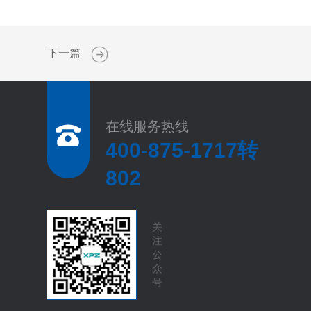
下一篇
在线服务热线
400-875-1717转
802
关
注
公
众
号