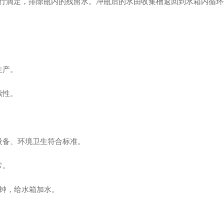
行滴定，排除瓶内的残留水。冲瓶后的水由收集槽返回到水箱内循环
生产。
续性。
备、环境卫生符合标准。
常。
分钟，给水箱加水。