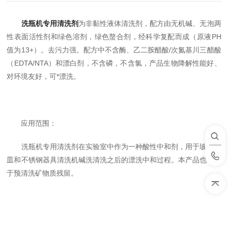
洗瓶机专用清洗剂
为非黏性液体清洗剂，配方由无机碱、无泡两
性表面活性剂和绿色溶剂，绿色螯合剂，经科学复配而成（原液PH
值为13+）。去污力强。配方中不含酶、乙二胺醋酸/次氮基川三醋酸
（EDTA/NTA）和漂白剂，不含磷，不含氯，产品生物降解性能好、
对环境友好，可*漂洗。
应用范围：
洗瓶机专用清洗剂在实验室中作为一种酸性中和剂，用于玻璃器
皿和不锈钢器具清洗机碱洗清洗之后的漂洗中和过程。本产品也可用
于预清洗矿物质残留。