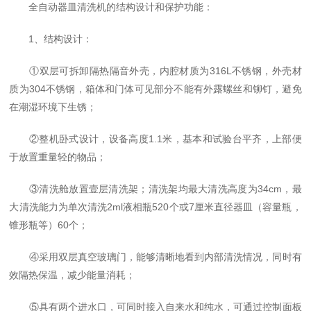
全自动器皿清洗机的结构设计和保护功能：
1、结构设计：
①双层可拆卸隔热隔音外壳，内腔材质为316L不锈钢，外壳材
质为304不锈钢，箱体和门体可见部分不能有外露螺丝和铆钉，避免
在潮湿环境下生锈；
②整机卧式设计，设备高度1.1米，基本和试验台平齐，上部便
于放置重量轻的物品；
③清洗舱放置壹层清洗架；清洗架均最大清洗高度为34cm，最
大清洗能力为单次清洗2ml液相瓶520个或7厘米直径器皿（容量瓶，
锥形瓶等）60个；
④采用双层真空玻璃门，能够清晰地看到内部清洗情况，同时有
效隔热保温，减少能量消耗；
⑤具有两个进水口，可同时接入自来水和纯水，可通过控制面板