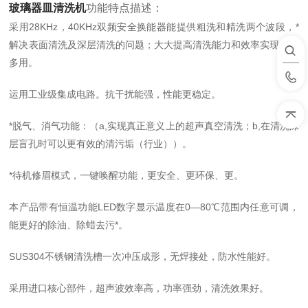
玻璃器皿清洗机
功能特点描述：
采用28KHz，40KHz双频安全换能器能提供粗洗和精洗两个波段，*
解决表面清洗及深层清洗的问题；大大提高清洗能力和效率实现一机
多用。
运用工业级集成电路。抗干扰能强，性能更稳定。
*脱气、消气功能：（a,实现真正意义上的超声真空清洗；b,在清洗深
层盲孔时可以更有效的清污垢（行业））。
*待机修眉模式，一键唤醒功能，更安全、更环保、更。
本产品带有恒温功能LED数字显示温度在0—80℃范围内任意可调，
能更好的除油、除蜡去污*。
SUS304不锈钢清洗槽一次冲压成形，无焊接处，防水性能好。
采用进口核心部件，超声波效率高，功率强劲，清洗效果好。