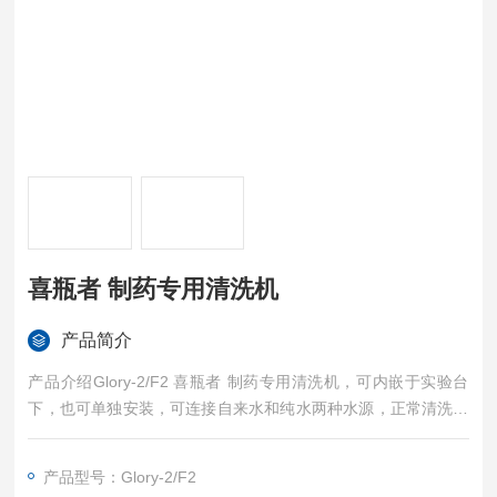
喜瓶者 制药专用清洗机
产品简介
产品介绍Glory-2/F2 喜瓶者 制药专用清洗机，可内嵌于实验台
下，也可单独安装，可连接自来水和纯水两种水源，正常清洗流
程为先用自来水加热与清洁剂进行主洗，然后用纯水对清洗物品
进行漂洗，它将带给您方便快捷的清洁效果，当您对清洗器皿有
产品型号：Glory-2/F2
烘干要求时，请选用Glory-F2。