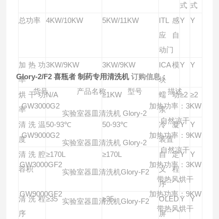
式
式
总功率
4KW/10KW
5KW/11KW
ITL感
Y
Y
应自
动门
加热功
3KW/9KW
3KW/9KW
ICA模
Y
Y
Glory-2/F2
喜瓶者 制药专用清洗机
订购信息
：
率
块
货号
产品名称
型号
描述
烘干功
N/A
≥1KW
蠕动
≥2
≥2
GW3000G2
加热功率：3KW
率
泵
实验室器皿清洗机
Glory-2
自然凉干
清洗温
50-93℃
50-93℃
冷凝
Y
Y
GW9000G2
加热功率：9KW
度
装置
实验室器皿清洗机
Glory-2
自然凉干
清洗腔
≥170L
≥170L
自定
Y
Y
GW3000GF2
加热功率：3KW
容积
义程
实验室器皿清洗机
Glory-F2
带热风烘干
序
GW9000GF2
加热功率：9KW
清洗程
≥35
≥35
OLED
Y
Y
实验室器皿清洗机
Glory-F2
带热风烘干
序
屏