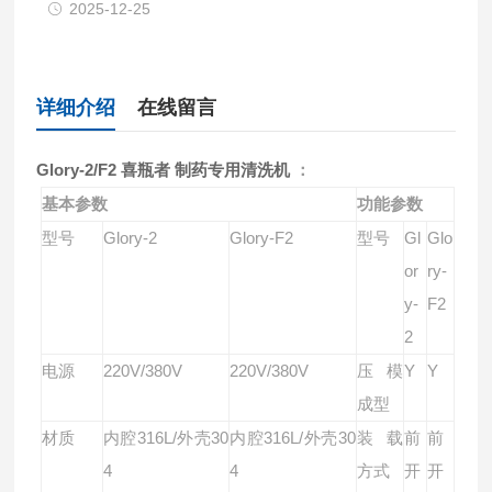
2025-12-25
详细介绍
在线留言
Glory-2/F2
喜瓶者 制药专用清洗机
：
基本参数
功能参数
型号
Glory-2
Glory-F2
型号
Gl
Glo
or
ry-
y-
F2
2
电源
220V/380V
220V/380V
压模
Y
Y
成型
材质
内腔316L/外壳30
内腔316L/外壳30
装载
前
前
4
4
方式
开
开