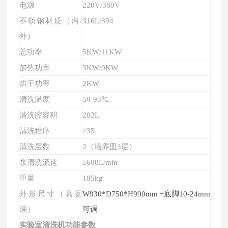
电源
220V/380V
不锈钢材质（内/
316L/304
外）
总功率
5KW/11KW
加热功率
3KW/9KW
烘干功率
2KW
清洗温度
50-93℃
清洗腔容积
202L
清洗程序
≥35
清洗层数
2（培养皿3层）
泵清洗流速
≥600L/min
重量
185kg
外形尺寸（高宽
W930*D750*H990mm
+底脚10-24mm
深）
可调
实验室清洗机
功能参数