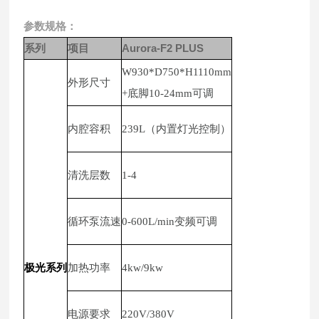
参数规格：
系列
项目
Aurora-F2 PLUS
W930*D750*H1110mm
外形尺寸
+底脚10-24mm可调
内腔容积
239L（内置灯光控制）
清洗层数
1-4
循环泵流速
0-600L/min变频可调
极
光系列
加热功率
4kw/9kw
电源要求
220V/380V