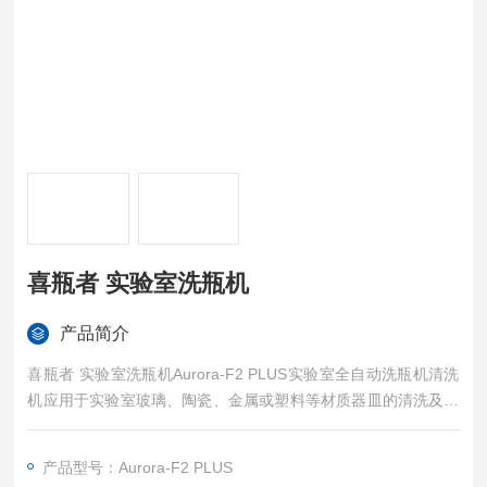
喜瓶者 实验室洗瓶机
产品简介
喜瓶者 实验室洗瓶机Aurora-F2 PLUS实验室全自动洗瓶机清洗
机应用于实验室玻璃、陶瓷、金属或塑料等材质器皿的清洗及烘
干，同时可以清洗容量瓶，进样小瓶，广口瓶、三角瓶、量筒、
鸡心瓶、比色管、培养皿、移液管、试管、分液漏斗等。
产品型号：Aurora-F2 PLUS