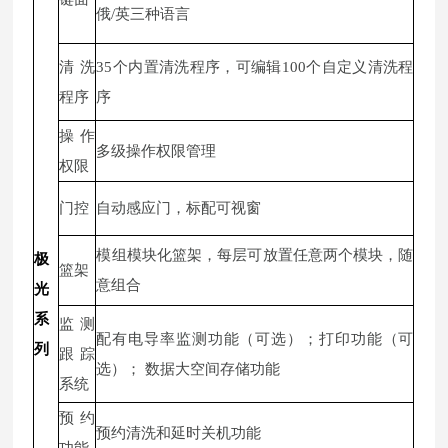
俄/英三种语言
清洗
35个内置清洗程序，可编辑100个自定义清洗程
程序
序
操作
多级操作权限管理
权限
门控
自动感应门，标配可视窗
模组模块化篮架，每层可放置任意两个模块，随
极
篮架
意组合
光
系
监测
配有电导率监测功能（可选）；打印功能（可
列
跟踪
选）； 数据大空间存储功能
系统
预约
预约清洗和延时关机功能