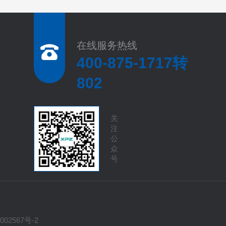
在线服务热线
400-875-1717转
802
关
注
公
众
号
002567号-2