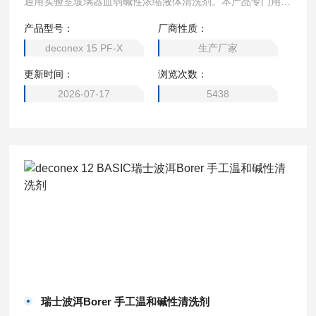
通用实验室玻璃器皿弱碱性浓缩液体清洗剂。本产品专门用于
严格要求不含磷的清洗过程，特别是在环境和水质监测实验室
产品型号：
厂商性质：
的常规分析中。稀释溶液Z长可反复使用两周以上。
deconex 15 PF-X
生产厂家
更新时间：
浏览次数：
2026-07-17
5438
瑞士波洱Borer 手工温和碱性清洗剂