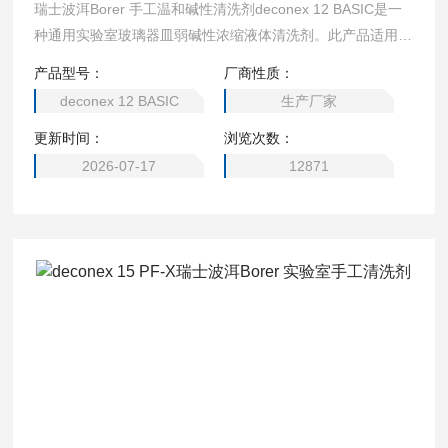
瑞士波洱Borer 手工温和碱性清洗剂deconex 12 BASIC是一
种通用实验室玻璃器皿弱碱性浓缩液体清洗剂。此产品适用于
多行业玻璃器皿的清洗，可以代替铬酸。基于*复合配方，不
产品型号：
厂商性质：
但能够去除污染物并且能够有效防止污染物再次沉积于器皿表
deconex 12 BASIC
生产厂家
面。高浓缩产品经过低浓度稀释，可以处理更多器皿。去除更
更新时间：
浏览次数：
多污染物。*缓冲体系提供很高的PH值稳定性，使得稀释溶液
Z长可反复使用两周。使用方法：稀释浓度：根据污染物
2026-07-17
12871